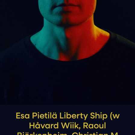
Esa Pietilä Liberty Ship (w
Håvard Wiik, Raoul